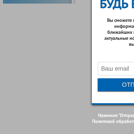
БУДЬ 
Вы сможете 
информа
ближайших к
актуальные н
вы
ОТП
Нажимая "Отправ
Политикой обработ