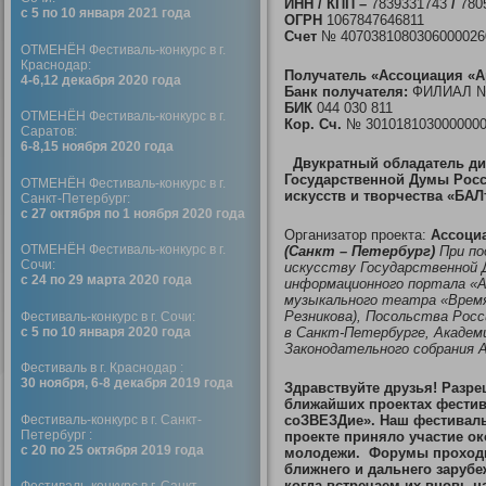
ИНН / КПП –
7839331743
/
780
с 5 по 10 января 2021 года
ОГРН
1067847646811
Счет
№ 4070381080306000026
ОТМЕНЁН Фестиваль-конкурс в г.
Краснодар:
Получатель «Ассоциация «А
4-6,12 декабря 2020 года
Банк получателя:
ФИЛИАЛ № 7
БИК
044 030 811
ОТМЕНЁН Фестиваль-конкурс в г.
Кор. Сч.
№ 3010181030000000
Саратов:
6-8,15 ноября 2020 года
Двукратный обладатель ди
Государственной Думы Рос
ОТМЕНЁН Фестиваль-конкурс в г.
искусств и творчества
«БАЛ
Санкт-Петербург:
с 27 октября по 1 ноября 2020 года
Организатор проекта:
Ассоци
ОТМЕНЁН Фестиваль-конкурс в г.
(Санкт – Петербург)
При по
Сочи:
искусству Государственной 
с 24 по 29 марта 2020 года
информационного портала «А
музыкального театра «Врем
Резникова), Посольства Росс
Фестиваль-конкурс в г. Сочи:
с 5 по 10 января 2020 года
в Санкт-Петербурге, Академ
Законодательного собрания А
Фестиваль в г. Краснодар :
30 ноября, 6-8 декабря 2019 года
Здравствуйте друзья!
Разре
ближайших проектах фестив
Фестиваль-конкурс в г. Санкт-
соЗВЕЗДие».
Наш фестиваль 
Петербург :
проекте приняло участие ок
с 20 по 25 октября 2019 года
молодежи. Форумы проходил
ближнего и дальнего заруб
когда встречаем их вновь н