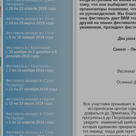
Фестиваль-конкурс в г. Санкт-
Петербург :
тому, что они выбирают нас
с 18 по 23 апреля 2019 года
организаторы понимаем, что
их руководителей. Мы благо
наш фестиваль дает ВАМ тож
Фестиваль-конкурс в г. Сочи :
друзей на наших фестиваля
с 24 по 29 марта 2019 года
уважением, президент фест
Фестиваль-конкурс в г. Сочи :
с 5 по 10 января 2019 года
Два раза
Фестиваль в г. Краснодар :
Санкт – Пе
с 30 ноября по 2 декабря и 8
декабря 2018 года
Фестиваль в г. Калачинск :
с 7 по 10 ноября 2018 года
Весенний 
Фестиваль-конкурс в г.Санкт-
Осенний ф
Петербург :
с 21 по 27 октября 2018 года
Фестиваль-конкурс в г.Адлер :
с 15 по 23 июля 2018 года
Все участники проживают в
историческом центре гор
добраться до Эрмитажа, Ру
Фестиваль-конкурс в г.Санкт-
прогуляться до Петропавлов
Петербург :
увидите знаменитый крейсе
с 5 по 11 апреля 2018 года
которая одинаково прекрасн
тот период, когда действует
Фестиваль-конкурс в г. Сочи :
прекрасная возможность на