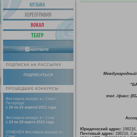
ПОДПИСКА НА РАССЫЛКУ
Международный
ПОДПИСАТЬСЯ
“Б
ПРОШЕДШИЕ КОНКУРСЫ
тел ./факс: (812
Фестиваль-конкурс в г. Санкт-
Петербург :
с 20 по 25 апреля 2021 года
Ассо
Фестиваль-конкурс в г. Сочи:
с 24 по 29 марта 2021 года
Юридический адрес:
198216,
ОТМЕНЁН Фестиваль-конкурс в г.
Почтовый адрес:
198216, Сан
Сочи: